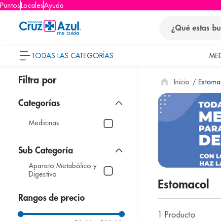
Puntos
Locales
Ayuda
¿Qué estas busca
TODAS LAS CATEGORÍAS
ME
términos
Estoma
1
.
protector so
2
.
pañales
3
.
eucerin
Medicinas
4
.
cerave
5
.
nivea
Aparato Metabólico y
6
.
bioderma
Digestivo
Estomacol
7
.
shampoo
Rangos de precio
8
.
desodorant
1
Producto