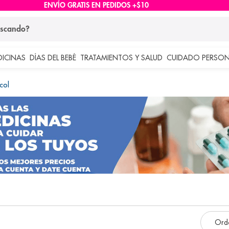
ENVÍO GRATIS EN PEDIDOS +$10
ndo?
DICINAS
DÍAS DEL BEBÉ
TRATAMIENTOS Y SALUD
CUIDADO PERSON
 más buscados
col
lar
e