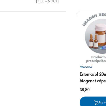
9
.
pediasure
$8,00
–
$10,00
10
.
panolini
Estomacol
Estomacol 20
biogenet cáps
$
8
,
80
Agre