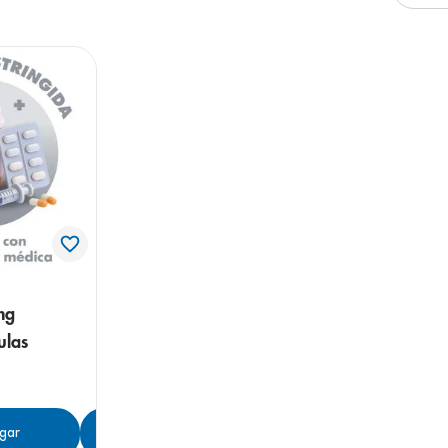
mg
ulas
gar
Agregar