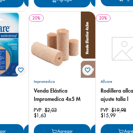
20
%
20
%
Impromedica
Allcare
Venda Elástica
Rodillera allc
Impromedica 4x5 M
ajuste talla l
PVP:
$
2
,
03
PVP:
$
19
,
98
$
1
,
63
$
15
,
99
gar
Agregar
Agregar
Agregar
Agre