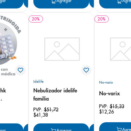
gar
Agregar
Agregar
Agregar
Agre
20
%
20
%
Idelife
No-varix
rhk
Nebulizador idelife
No-varix
familia
PVP:
$
15
,
33
PVP:
$
51
,
72
$
12
,
26
$
41
,
38
Agre
gar
Agregar
Agregar
Agregar