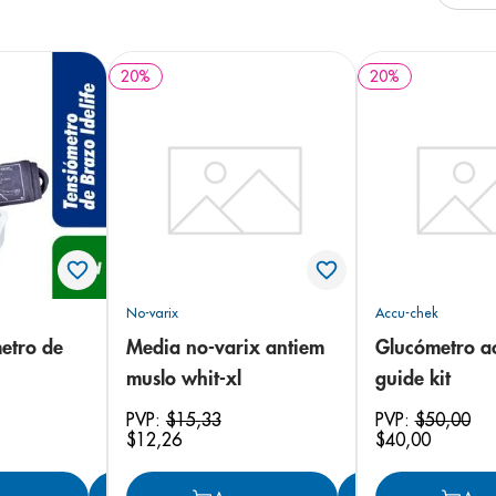
e
20
%
20
%
No-varix
Accu-chek
metro de
Media no-varix antiem
Glucómetro a
muslo whit-xl
guide kit
PVP:
$
15
,
33
PVP:
$
50
,
00
$
12
,
26
$
40
,
00