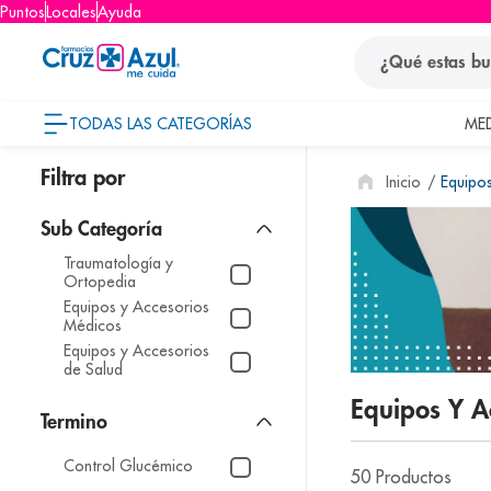
Puntos
Locales
Ayuda
¿Qué estas busca
TODAS LAS CATEGORÍAS
ME
términos
Equipo
1
.
protector so
2
.
pañales
Traumatología y
3
.
eucerin
Ortopedia
4
.
cerave
Equipos y Accesorios
Médicos
5
.
nivea
Equipos y Accesorios
de Salud
6
.
shampoo
Equipos Y 
7
.
bioderma
8
.
panolini
Control Glucémico
50
Productos