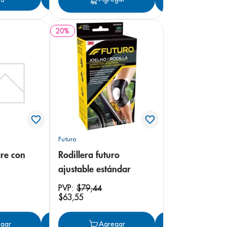
20
%
Futuro
are con
Rodillera futuro
ajustable estándar
PVP:
$
79
,
44
$
63
,
55
gar
Agregar
Agregar
Agregar