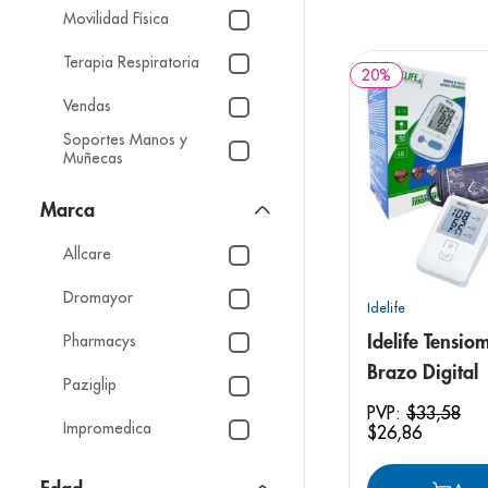
9
.
pediasure
Movilidad Física
10
.
desodorant
Terapia Respiratoria
20
%
Vendas
Soportes Manos y
Muñecas
Soportes Rodillas
Marca
Otros Accesorios de
Salud
Allcare
Control Presión Arterial
Dromayor
Idelife
Medias de Compresión
Pharmacys
Idelife Tensio
Brazo Digital
Paziglip
PVP:
$
33
,
58
Impromedica
$
26
,
86
Compass Health