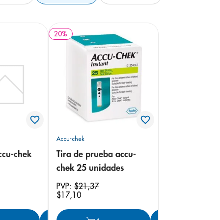
20
%
Accu-chek
ccu-chek
Tira de prueba accu-
chek 25 unidades
PVP:
$
21
,
37
$
17
,
10