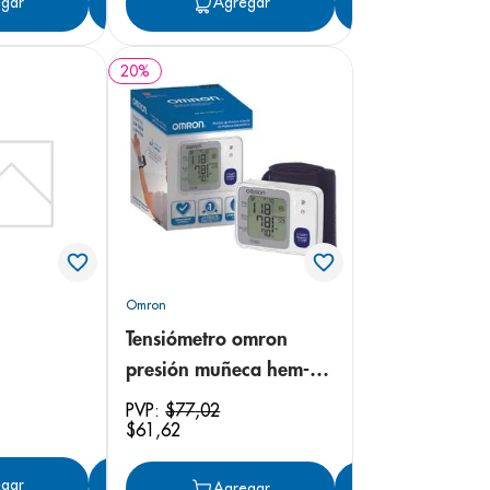
gar
Agregar
Agregar
Agregar
20
%
Omron
Tensiómetro omron
presión muñeca hem-
6132
PVP:
$
77
,
02
$
61
,
62
gar
Agregar
Agregar
Agregar