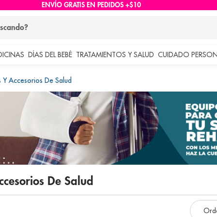
ENVÍO GRATIS EN PEDIDOS +$10
ndo?
DICINAS
DÍAS DEL BEBÉ
TRATAMIENTOS Y SALUD
CUIDADO PERSON
 más buscados
s Y Accesorios De Salud
lar
Accesorios De Salud