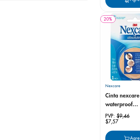
Aluminio Axilar
Aluminio Auxiliar
20
%
Nexcare
Cinta nexcare
waterproof
2.4cmx457m
PVP:
$
9
,
46
$
7
,
57
Agre