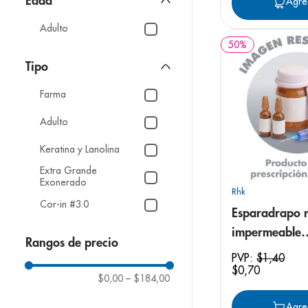
Edad
Agre
Accu-chek
Adulto
No-varix
50
%
Tipo
Idelife
Farma
Happy Care
Adulto
Mostrar 13 más
Keratina y Lanolina
Extra Grande
Exonerado
Rhk
Cor-in #3.0
Esparadrapo 
Compass Health Acero
impermeable
Rangos de precio
1.25cmx1m
PVP:
$
1
,
40
Axilar
$
0
,
70
$0,00
–
$184,00
Aluminio Plegable
Agre