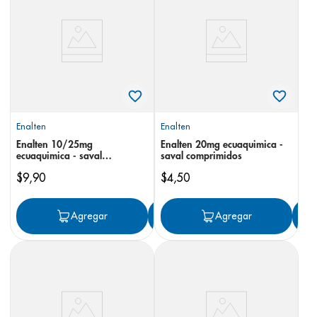
8
.
pediasure
9
.
panolini
10
.
prueba embarazo
Enalten
Enalten
Enalten 10/25mg
Enalten 20mg ecuaquimica -
ecuaquimica - saval
saval comprimidos
comprimidos
$
9
,
90
$
4
,
50
Agregar
Agregar
Agregar