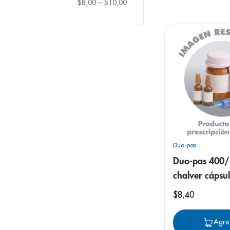
9
.
panolini
$8,00
–
$10,00
10
.
prueba emb
Duo-pas
Duo-pas 400
chalver cápsu
blandas
$
8
,
40
Agre