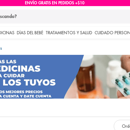
ENVÍO GRATIS EN PEDIDOS +$10
ndo?
DICINAS
DÍAS DEL BEBÉ
TRATAMIENTOS Y SALUD
CUIDADO PERSON
 más buscados
s
lar