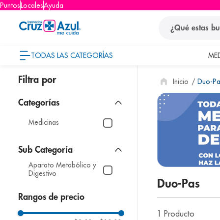
Puntos
Locales
Ayuda
¿Qué estas busca
TODAS LAS CATEGORÍAS
ME
términos
Duo-Pa
1
.
protector so
2
.
pañales
3
.
eucerin
Medicinas
4
.
cerave
5
.
nivea
Aparato Metabólico y
6
.
shampoo
Digestivo
Duo-Pas
7
.
bioderma
Rangos de precio
8
.
pediasure
1
Producto