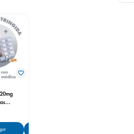
arazo
/20mg
las
gar
Agregar