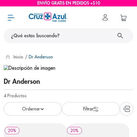
ENVÍO GRATIS EN PEDIDOS +$10
¿Qué estas buscando?
términos más buscados
Dr Anderson
1
.
protector solar
2
.
pañales
Dr Anderson
3
.
eucerin
4
Productos
4
.
cerave
5
.
nivea
6
.
shampoo
20
%
20
%
7
.
bioderma