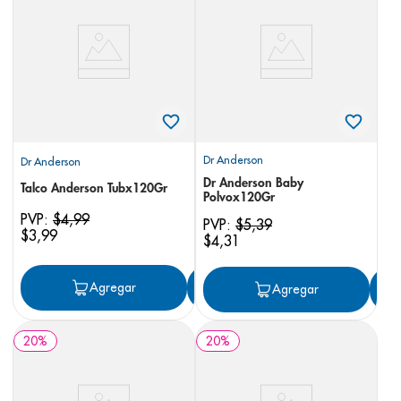
8
.
panolini
9
.
pediasure
10
.
desodorante
Dr Anderson
Dr Anderson
Dr Anderson Baby
Talco Anderson Tubx120Gr
Polvox120Gr
PVP:
$
4
,
99
PVP:
$
5
,
39
$
3
,
99
$
4
,
31
Agregar
Agregar
Agregar
20
%
20
%