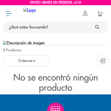
ENVÍO GRATIS EN PEDIDOS +$10
¿Qué estas buscando?
términos más buscados
0
Productos
1
.
protector solar
2
.
pañales
3
.
eucerin
No se encontró ningún
4
.
cerave
producto
5
.
nivea
6
.
shampoo
7
.
bioderma