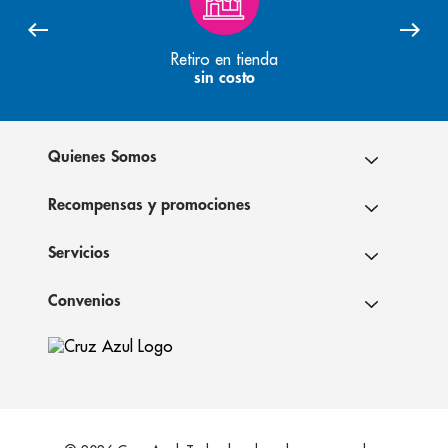
8
.
pediasure
9
.
panolini
Retiro en tienda
sin costo
10
.
prueba embarazo
Quienes Somos
Recompensas y promociones
Servicios
Convenios