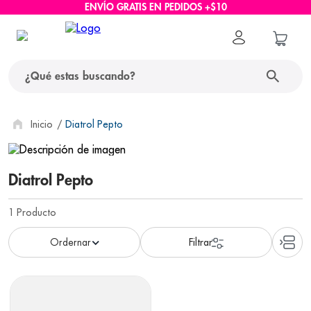
ENVÍO GRATIS EN PEDIDOS +$10
¿Qué estas buscando?
términos más buscados
Diatrol Pepto
1
.
protector solar
Diatrol Pepto
2
.
pañales
3
.
eucerin
1
Producto
4
.
cerave
5
.
nivea
6
.
shampoo
7
.
bioderma