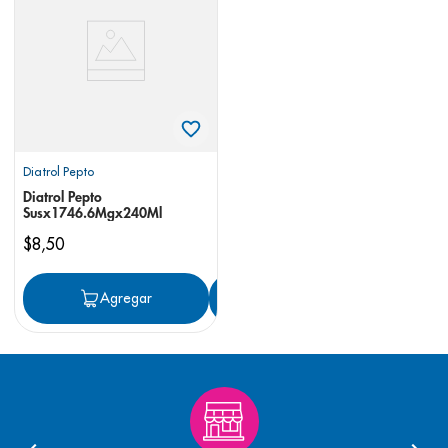
8
.
pediasure
9
.
panolini
10
.
prueba embarazo
Diatrol Pepto
Diatrol Pepto
Susx1746.6Mgx240Ml
$
8
,
50
Agregar
Agregar