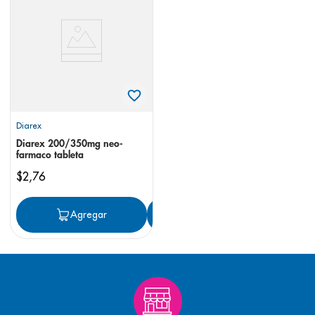
8
.
panolini
9
.
pediasure
10
.
desodorante
Diarex
Diarex 200/350mg neo-
farmaco tableta
$
2
,
76
Agregar
Agregar