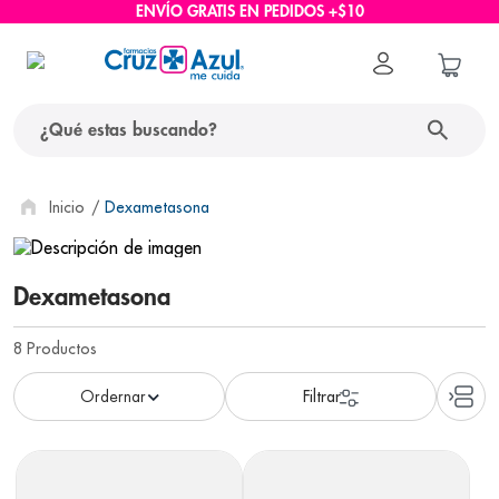
ENVÍO GRATIS EN PEDIDOS +$10
¿Qué estas buscando?
términos más buscados
Dexametasona
1
.
protector solar
2
.
pañales
Dexametasona
3
.
eucerin
8
Productos
4
.
cerave
5
.
nivea
6
.
shampoo
7
.
bioderma