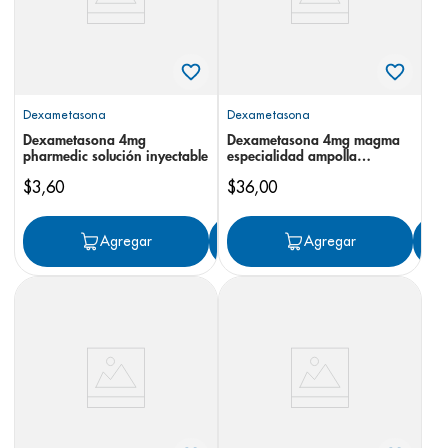
Dexametasona
Dexametasona
Dexametasona 4mg
Dexametasona 4mg magma
pharmedic solución inyectable
especialidad ampolla
inyectable
$
3
,
60
$
36
,
00
Agregar
Agregar
Agregar