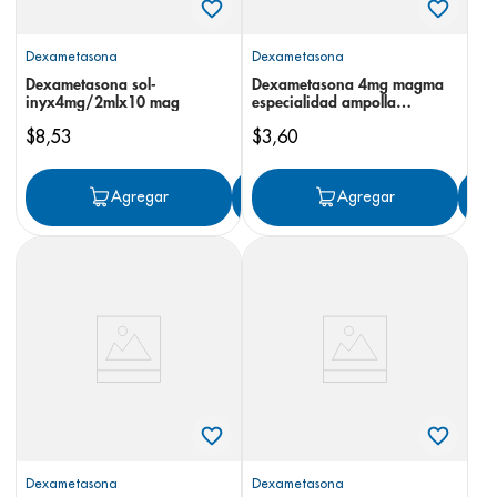
Dexametasona
Dexametasona
Dexametasona sol-
Dexametasona 4mg magma
inyx4mg/2mlx10 mag
especialidad ampolla
inyectable
$
8
,
53
$
3
,
60
Agregar
Agregar
Agregar
Dexametasona
Dexametasona