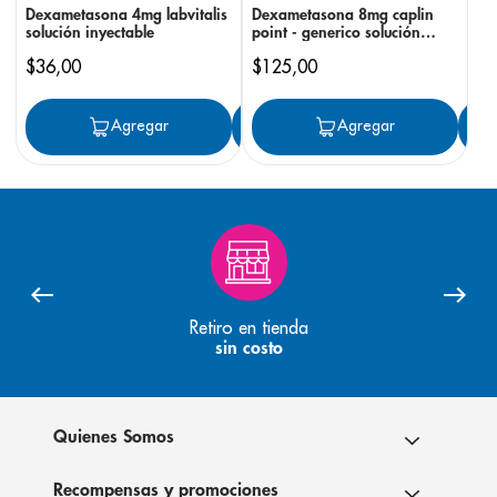
Dexametasona 4mg labvitalis
Dexametasona 8mg caplin
solución inyectable
point - generico solución
inyectable
$
36
,
00
$
125
,
00
Agregar
Agregar
Agregar
Retiro en tienda
sin costo
Quienes Somos
Recompensas y promociones