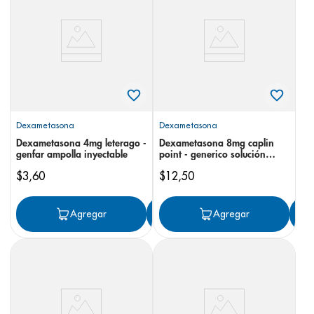
8
.
panolini
9
.
pediasure
10
.
desodorante
Dexametasona
Dexametasona
Dexametasona 4mg leterago -
Dexametasona 8mg caplin
genfar ampolla inyectable
point - generico solución
inyectable
$
3
,
60
$
12
,
50
Agregar
Agregar
Agregar