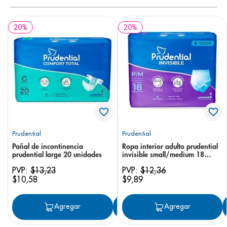
20
%
20
%
Prudential
Prudential
Pañal de incontinencia
Ropa interior adulto prudential
prudential large 20 unidades
invisible small/medium 18
unidades
PVP:
$
13
,
23
PVP:
$
12
,
36
$
10
,
58
$
9
,
89
Agregar
Agregar
Agregar