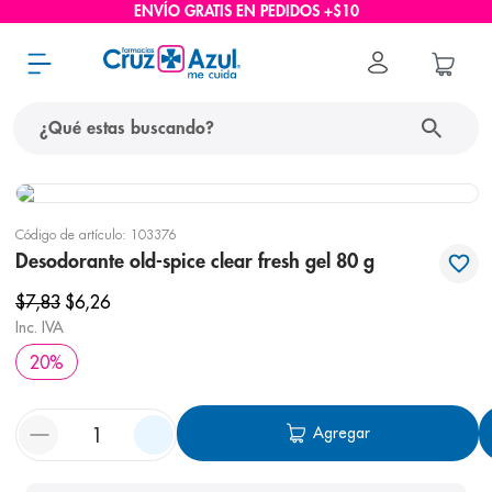
ENVÍO GRATIS EN PEDIDOS +$10
¿Qué estas buscando?
términos más buscados
Código de artículo
:
103376
1
.
protector solar
Desodorante old-spice clear fresh gel 80 g
2
.
pañales
$
7
,
83
$
6
,
26
3
.
eucerin
Inc. IVA
20
%
4
.
cerave
5
.
nivea
Agregar
6
.
bioderma
7
.
shampoo