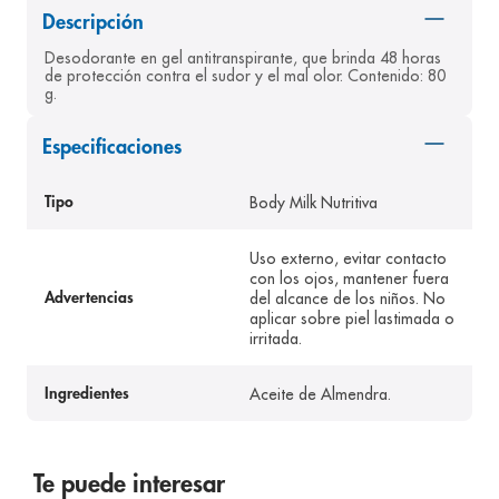
Descripción
8
.
pediasure
Desodorante en gel antitranspirante, que brinda 48 horas 
9
.
panolini
de protección contra el sudor y el mal olor. Contenido: 80 
g.
10
.
prueba embarazo
Especificaciones
Body Milk Nutritiva
Tipo
Uso externo, evitar contacto
con los ojos, mantener fuera
del alcance de los niños. No
Advertencias
aplicar sobre piel lastimada o
irritada.
Aceite de Almendra.
Ingredientes
Te puede interesar