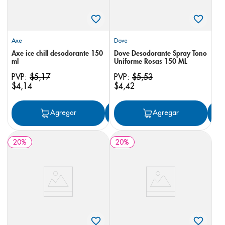
Axe
Dove
Axe ice chill desodorante 150
Dove Desodorante Spray Tono
ml
Uniforme Rosas 150 ML
PVP:
$
5
,
17
PVP:
$
5
,
53
$
4
,
14
$
4
,
42
Agregar
Agregar
Agregar
20
%
20
%