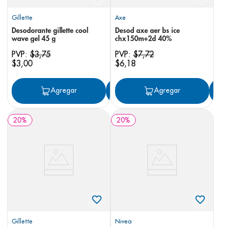
Gillette
Axe
Desodorante gillette cool
Desod axe aer bs ice
wave gel 45 g
chx150m+2d 40%
PVP:
$
3
,
75
PVP:
$
7
,
72
$
3
,
00
$
6
,
18
Agregar
Agregar
Agregar
20
%
20
%
Gillette
Nivea