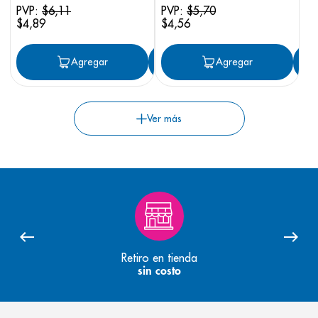
PVP:
$
6
,
11
PVP:
$
5
,
70
$
4
,
89
$
4
,
56
Agregar
Agregar
Agregar
Retiro en tienda
sin costo