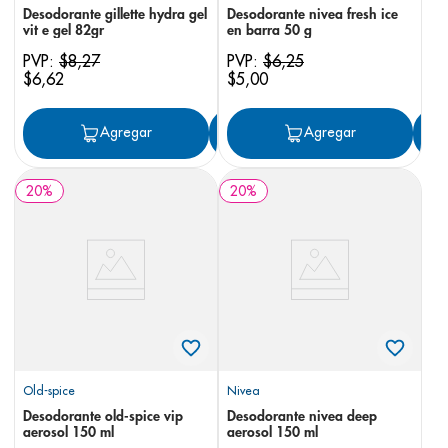
Desodorante gillette hydra gel
Desodorante nivea fresh ice
vit e gel 82gr
en barra 50 g
PVP:
$
8
,
27
PVP:
$
6
,
25
$
6
,
62
$
5
,
00
Agregar
Agregar
Agregar
20
%
20
%
Old-spice
Nivea
Desodorante old-spice vip
Desodorante nivea deep
aerosol 150 ml
aerosol 150 ml