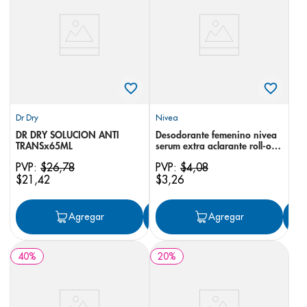
8
.
panolini
9
.
pediasure
10
.
prueba embarazo
Dr Dry
Nivea
DR DRY SOLUCION ANTI
Desodorante femenino nivea
TRANSx65ML
serum extra aclarante roll-on
40 ml
PVP:
$
26
,
78
PVP:
$
4
,
08
$
21
,
42
$
3
,
26
Agregar
Agregar
Agregar
40
%
20
%