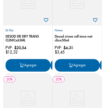
Dr Dry
Nivea
DESOD DR DRY TRANS
Desod nivea roll tono-nat
CLINICx65ML
clinx50ml
PVP:
$
20
,
54
PVP:
$
4
,
31
$
12
,
32
$
3
,
45
Agregar
Agregar
Agregar
20
%
20
%