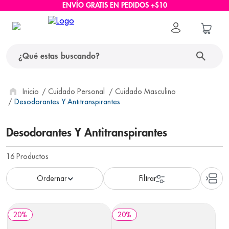
ENVÍO GRATIS EN PEDIDOS +$10
¿Qué estas buscando?
términos más buscados
Cuidado Personal
Cuidado Masculino
Desodorantes Y Antitranspirantes
1
.
protector solar
Desodorantes Y Antitranspirantes
2
.
pañales
3
.
eucerin
16
Productos
4
.
cerave
5
.
nivea
6
.
shampoo
20
%
20
%
7
.
bioderma