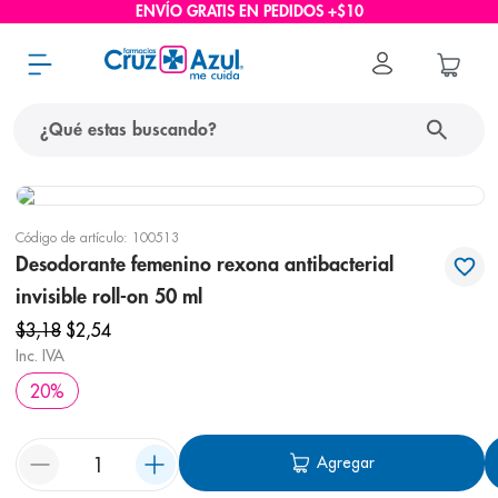
ENVÍO GRATIS EN PEDIDOS +$10
¿Qué estas buscando?
términos más buscados
Código de artículo
:
100513
1
.
protector solar
Desodorante femenino rexona antibacterial
2
.
pañales
invisible roll-on 50 ml
3
.
eucerin
$
3
,
18
$
2
,
54
Inc. IVA
4
.
cerave
20
%
5
.
nivea
6
.
shampoo
Agregar
7
.
bioderma