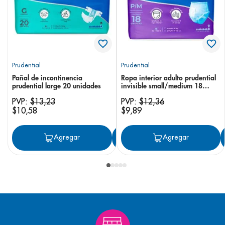
Prudential
Prudential
Pañal de incontinencia
Ropa interior adulto prudential
prudential large 20 unidades
invisible small/medium 18
unidades
PVP:
$
13
,
23
PVP:
$
12
,
36
$
10
,
58
$
9
,
89
Agregar
Agregar
Agregar