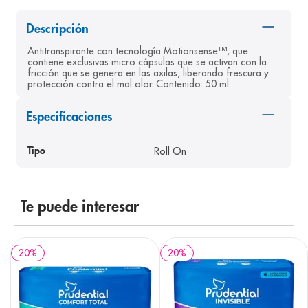
8
.
pediasure
Descripción
9
.
panolini
Antitranspirante con tecnología Motionsense™, que 
contiene exclusivas micro cápsulas que se activan con la 
10
.
prueba embarazo
fricción que se genera en las axilas, liberando frescura y 
protección contra el mal olor. Contenido: 50 ml.
Especificaciones
Roll On
Tipo
Te puede interesar
20
%
20
%