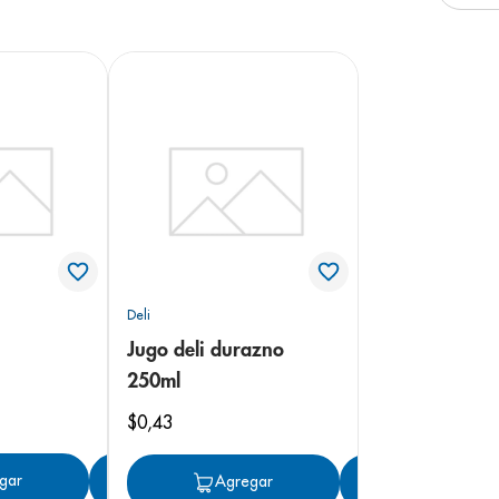
e
Deli
Jugo deli durazno
250ml
$
0
,
43
gar
Agregar
Agregar
Agregar