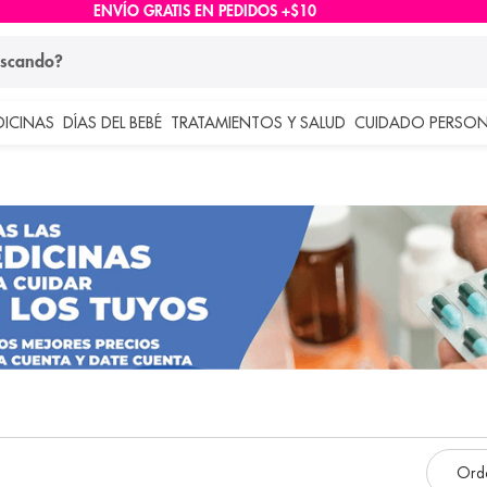
ENVÍO GRATIS EN PEDIDOS +$10
ndo?
DICINAS
DÍAS DEL BEBÉ
TRATAMIENTOS Y SALUD
CUIDADO PERSON
 más buscados
lar