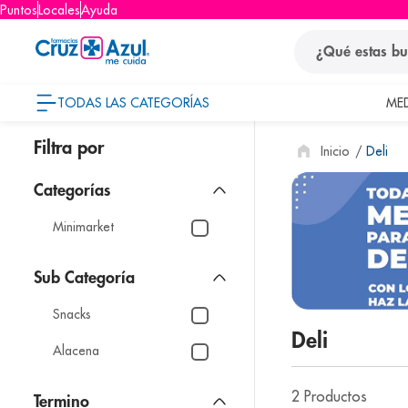
Puntos
Locales
Ayuda
¿Qué estas busca
TODAS LAS CATEGORÍAS
ME
términos
Deli
1
.
protector so
2
.
pañales
3
.
eucerin
Minimarket
4
.
cerave
5
.
nivea
Snacks
6
.
shampoo
Deli
7
.
bioderma
Alacena
8
.
panolini
2
Productos