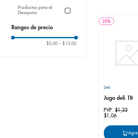
9
.
pediasure
Productos para el
10
.
desodorant
Desayuno
20
%
Rangos de precio
$0,00
–
$10,00
Deli
Jugo deli 1lt
PVP:
$
1
,
33
$
1
,
06
Agre