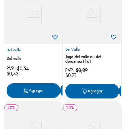
8
.
pediasure
9
.
panolini
10
.
prueba embarazo
Del Valle
Del Valle
Jugo del valle nu-def
Del valle
duraznox1ltx1
PVP:
$
0
,
54
PVP:
$
0
,
89
$
0
,
43
$
0
,
71
Agregar
Agregar
Agregar
20
%
20
%