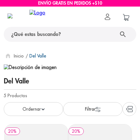
ENVÍO GRATIS EN PEDIDOS +$10
¿Qué estas buscando?
términos más buscados
Del Valle
1
.
protector solar
Del Valle
2
.
pañales
3
.
eucerin
5
Productos
4
.
cerave
5
.
nivea
6
.
shampoo
20
%
20
%
7
.
bioderma