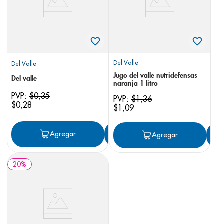
Del Valle
Del Valle
Jugo del valle nutridefensas
Del valle
naranja 1 litro
PVP:
$
0
,
35
PVP:
$
1
,
36
$
0
,
28
$
1
,
09
Agregar
Agregar
Agregar
20
%