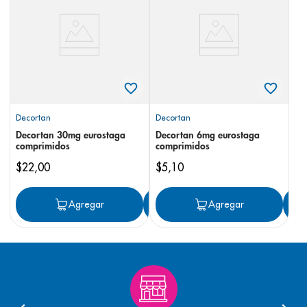
8
.
pediasure
9
.
panolini
10
.
prueba embarazo
Decortan
Decortan
Decortan 30mg eurostaga
Decortan 6mg eurostaga
comprimidos
comprimidos
$
22
,
00
$
5
,
10
Agregar
Agregar
Agregar