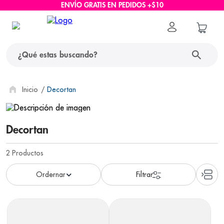
ENVÍO GRATIS EN PEDIDOS +$10
¿Qué estas buscando?
términos más buscados
Decortan
1
.
protector solar
Decortan
2
.
pañales
3
.
eucerin
2
Productos
4
.
cerave
5
.
nivea
6
.
bioderma
7
.
shampoo