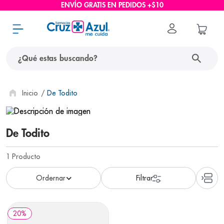
ENVÍO GRATIS EN PEDIDOS +$10
¿Qué estas buscando?
términos más buscados
De Todito
1
.
protector solar
2
.
pañales
De Todito
3
.
eucerin
1
Producto
4
.
cerave
5
.
nivea
6
.
shampoo
20
%
7
.
bioderma