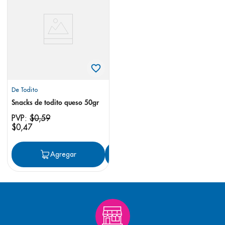
8
.
pediasure
9
.
panolini
10
.
prueba embarazo
De Todito
Snacks de todito queso 50gr
PVP:
$
0
,
59
$
0
,
47
Agregar
Agregar