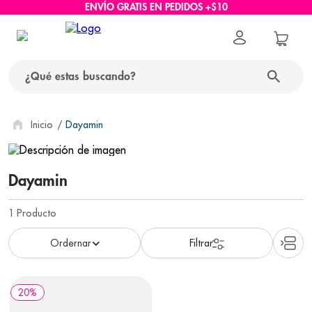
ENVÍO GRATIS EN PEDIDOS +$10
¿Qué estas buscando?
términos más buscados
Dayamin
1
.
protector solar
Dayamin
2
.
pañales
3
.
eucerin
1
Producto
4
.
cerave
5
.
nivea
6
.
bioderma
20
%
7
.
shampoo