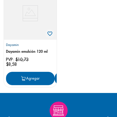
8
.
desodorante
9
.
pediasure
10
.
panolini
Dayamin
Dayamin emulsión 120 ml
PVP:
$
10
,
73
$
8
,
58
Agregar
Agregar