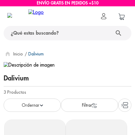
ENVÍO GRATIS EN PEDIDOS +$10
¿Qué estas buscando?
términos más buscados
Dalivium
1
.
protector solar
Dalivium
2
.
pañales
3
.
eucerin
3
Productos
4
.
cerave
5
.
nivea
6
.
shampoo
7
.
bioderma