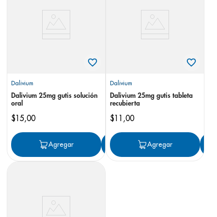
8
.
panolini
9
.
pediasure
10
.
desodorante
Dalivium
Dalivium
Dalivium 25mg gutis solución
Dalivium 25mg gutis tableta
oral
recubierta
$
15
,
00
$
11
,
00
Agregar
Agregar
Agregar