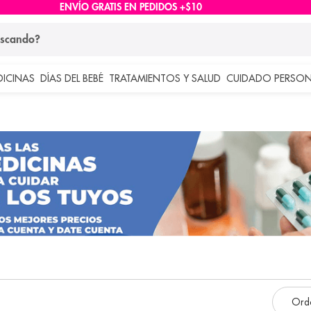
ENVÍO GRATIS EN PEDIDOS +$10
ndo?
DICINAS
DÍAS DEL BEBÉ
TRATAMIENTOS Y SALUD
CUIDADO PERSON
 más buscados
lar