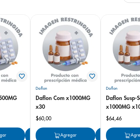
arazo
Daflon
Daflon
x500MG
Daflon Com x1000MG
Daflon Susp-
x30
x1000MG x10
$
60
,
00
$
64
,
46
gar
Agregar
Agregar
Agregar
Agre