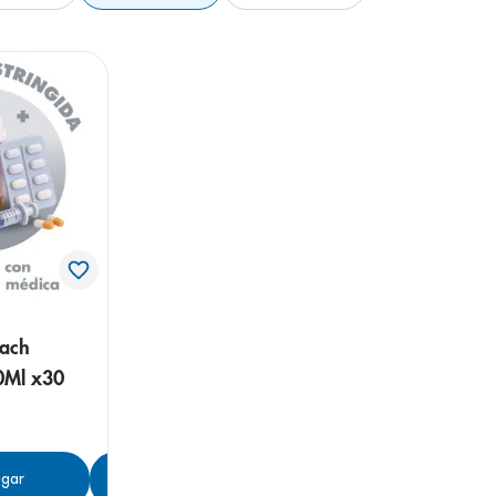
Sach
Ml x30
gar
Agregar