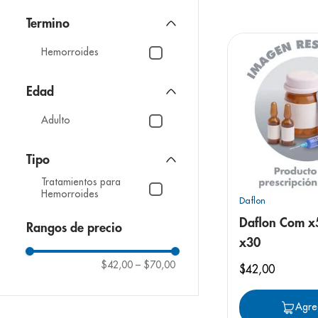
9
.
panolini
10
.
prueba emb
Hemorroides
Edad
Adulto
Tipo
Tratamientos para
Hemorroides
Daflon
Daflon Com 
Rangos de precio
x30
$42,00
–
$70,00
$
42
,
00
Agre