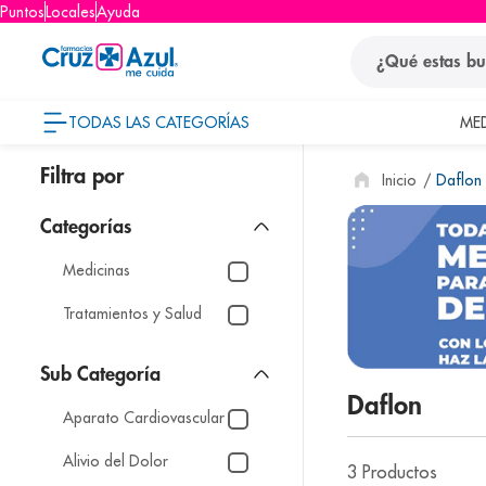
Puntos
Locales
Ayuda
¿Qué estas busca
TODAS LAS CATEGORÍAS
ME
términos
Daflon
1
.
protector so
2
.
pañales
3
.
eucerin
Medicinas
4
.
cerave
Tratamientos y Salud
5
.
nivea
6
.
shampoo
Daflon
7
.
bioderma
Aparato Cardiovascular
8
.
pediasure
Alivio del Dolor
3
Productos