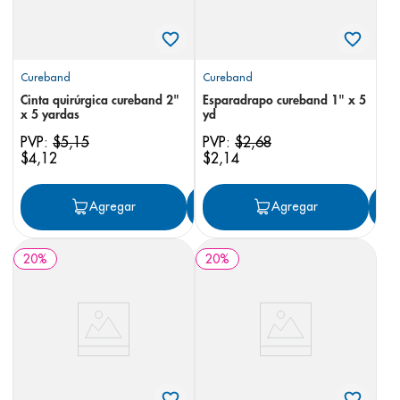
Cureband
Cureband
Cinta quirúrgica cureband 2"
Esparadrapo cureband 1" x 5
x 5 yardas
yd
PVP:
$
5
,
15
PVP:
$
2
,
68
$
4
,
12
$
2
,
14
Agregar
Agregar
Agregar
20
%
20
%