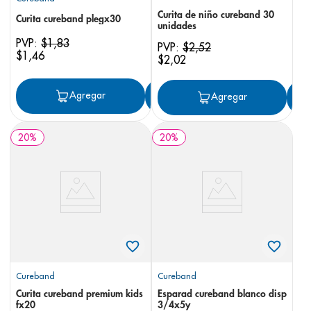
Curita de niño cureband 30
Curita cureband plegx30
unidades
PVP:
$
1
,
83
PVP:
$
2
,
52
$
1
,
46
$
2
,
02
Agregar
Agregar
Agregar
20
%
20
%
Cureband
Cureband
Curita cureband premium kids
Esparad cureband blanco disp
fx20
3/4x5y