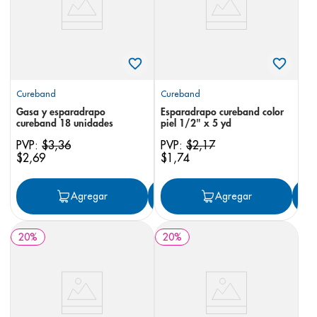
Cureband
Cureband
Gasa y esparadrapo
Esparadrapo cureband color
cureband 18 unidades
piel 1/2" x 5 yd
PVP:
$
3
,
36
PVP:
$
2
,
17
$
2
,
69
$
1
,
74
Agregar
Agregar
Agregar
20
%
20
%