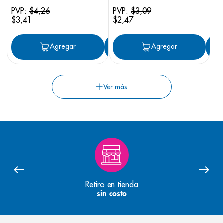
PVP:
$
4
,
26
PVP:
$
3
,
09
$
3
,
41
$
2
,
47
Agregar
Agregar
Agregar
Retiro en tienda
sin costo