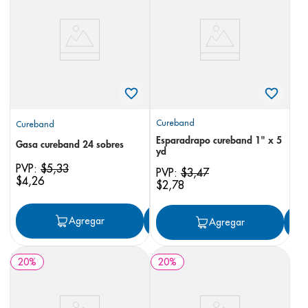
8
.
desodorante
9
.
pediasure
10
.
panolini
Cureband
Cureband
Esparadrapo cureband 1" x 5
Gasa cureband 24 sobres
yd
PVP:
$
5
,
33
PVP:
$
3
,
47
$
4
,
26
$
2
,
78
Agregar
Agregar
Agregar
20
%
20
%