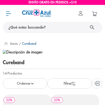
ENVÍO GRATIS EN PEDIDOS +$10
¿Qué estas buscando?
términos más buscados
Cureband
1
.
protector solar
2
.
pañales
Cureband
3
.
eucerin
14
Productos
4
.
cerave
5
.
nivea
6
.
bioderma
20
%
20
%
7
.
shampoo