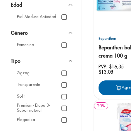
Alcohol
9
.
pediasure
Edad
10
.
desodorant
Agua Oxigenada
Piel Madura Antiedad
Nexcare
Género
Mk
Bepanthen
Femenino
Micropore
Bepanthen ba
crema 100 g
Mostrar 48 más
Tipo
PVP:
$
16
,
35
$
13
,
08
Zigzag
Transparente
Agre
Soft
Premium- Etapa 3-
20
%
Sabor natural
Plegadiza
Tratamientos para