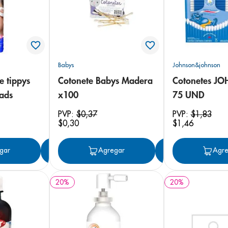
Babys
Johnson&johnson
e tippys
Cotonete Babys Madera
Cotonetes J
pads
x100
75 UND
PVP:
$
0
,
37
PVP:
$
1
,
83
$
0
,
30
$
1
,
46
gar
Agregar
Agregar
Agregar
Agre
20
%
20
%