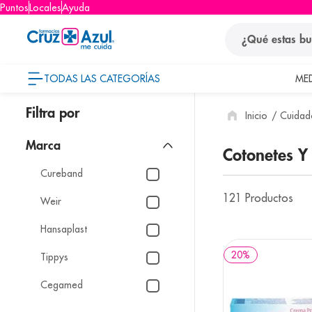
Puntos
Locales
Ayuda
¿Qué estas busca
TODAS LAS CATEGORÍAS
ME
términos
Cuidad
1
.
protector so
2
.
pañales
Marca
Cotonetes 
3
.
eucerin
Cureband
4
.
cerave
121
Productos
Weir
5
.
nivea
Hansaplast
6
.
shampoo
20
%
Tippys
7
.
bioderma
Cegamed
8
.
panolini