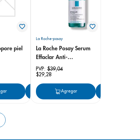
La Roche-posay
pore piel
La Roche Posay Serum
Effaclar Anti-
imperfecciones
PVP:
$
39
,
04
$
29
,
28
gar
Agregar
Agregar
Agregar