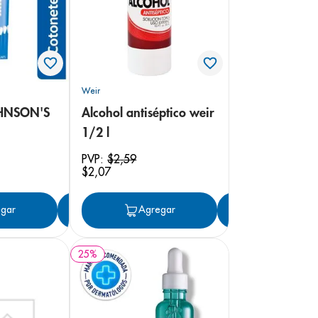
Weir
OHNSON'S
Alcohol antiséptico weir
1/2 l
PVP:
$
2
,
59
$
2
,
07
gar
Agregar
Agregar
Agregar
25
%