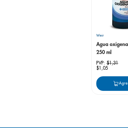
Weir
Agua oxigena
250 ml
PVP:
$
1
,
31
$
1
,
05
Agre