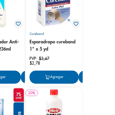
Cureband
dor Anti-
Esparadrapo cureband
236ml
1" x 5 yd
PVP:
$
3
,
47
$
2
,
78
gar
Agregar
Agregar
Agregar
20
%