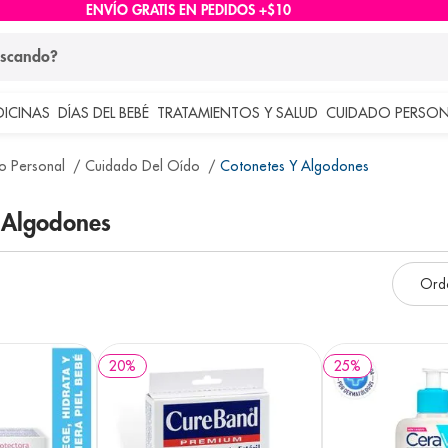
ENVÍO GRATIS EN PEDIDOS +$10
ndo?
DICINAS
DÍAS DEL BEBÉ
TRATAMIENTOS Y SALUD
CUIDADO PERSON
 más buscados
o Personal
Cuidado Del Oído
Cotonetes Y Algodones
lar
Y Algodones
20
%
25
%