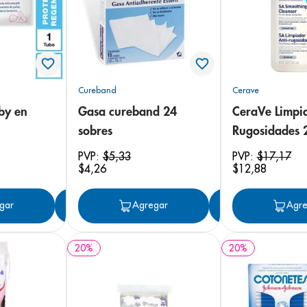
e
Cureband
Cerave
by en
Gasa cureband 24
CeraVe Limpia
sobres
Rugosidades 
PVP:
$
5
,
33
PVP:
$
17
,
17
$
4
,
26
$
12
,
88
gar
Agregar
Agregar
Agregar
Agre
20
%
20
%