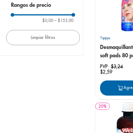
Cicatrices
Rangos de precio
Standard
$0,00
–
$153,00
Sérum y Ampollas
Faciales
Reductor de Cicatrices
Tippys
Desmaquillant
Promoción Especial
soft pads 80 
Mostrar 22 más
PVP:
$
3
,
24
$
2
,
59
Agre
20
%