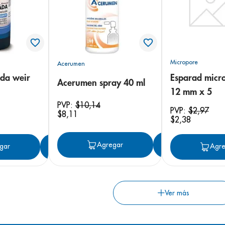
Micropore
Acerumen
da weir
Esparad micro
Acerumen spray 40 ml
12 mm x 5
PVP:
$
10
,
14
PVP:
$
2
,
97
$
8
,
11
$
2
,
38
Agregar
Agregar
gar
Agregar
Agre