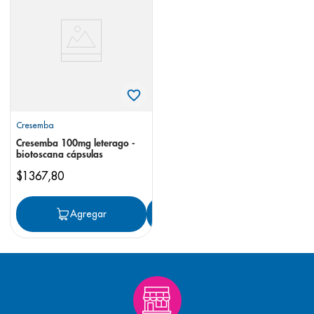
8
.
desodorante
9
.
pediasure
10
.
panolini
Cresemba
Cresemba 100mg leterago -
biotoscana cápsulas
$
1367
,
80
Agregar
Agregar