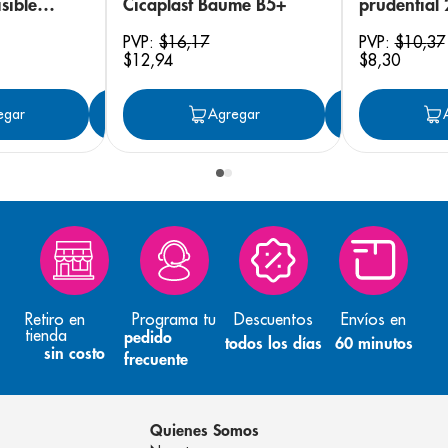
sible
Cicaplast Baume B5+
prudential
 18
PVP:
$
16
,
17
PVP:
$
10
,
37
$
12
,
94
$
8
,
30
egar
Agregar
Agregar
Agreg
Retiro en
Programa tu
Descuentos
Envíos en
tienda
pedido
todos los días
60 minutos
sin costo
frecuente
Quienes Somos