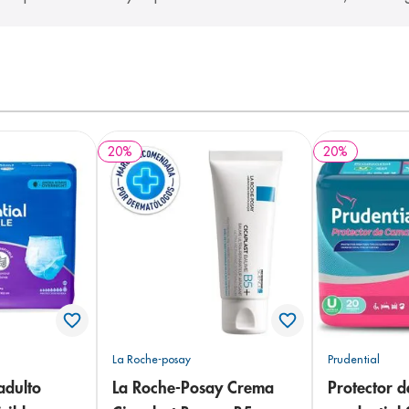
20
%
20
%
La Roche-posay
Prudential
adulto
La Roche-Posay Crema
Protector 