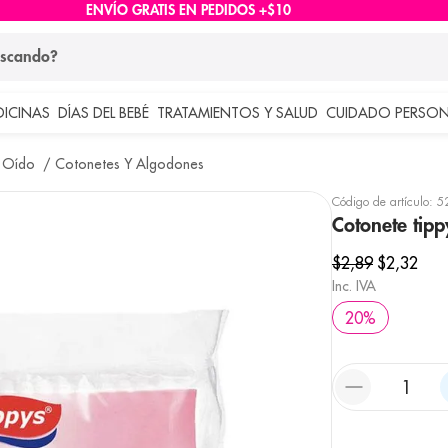
ENVÍO GRATIS EN PEDIDOS +$10
ndo?
DICINAS
DÍAS DEL BEBÉ
TRATAMIENTOS Y SALUD
CUIDADO PERSON
 más buscados
 Oído
Cotonetes Y Algodones
lar
Código de artículo
:
5
Cotonete tip
$
2
,
89
$
2
,
32
Inc. IVA
20
%