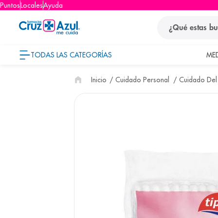
Puntos
Locales
Ayuda
¿Qué estas busca
TODAS LAS CATEGORÍAS
ME
términos
Cuidado Personal
Cuidado Del
1
.
protector so
2
.
pañales
3
.
eucerin
4
.
cerave
5
.
nivea
6
.
bioderma
7
.
shampoo
8
.
pediasure