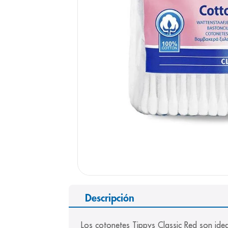
9
.
panolini
10
.
prueba emb
Descripción
Los cotonetes Tippys Classic Red son ide