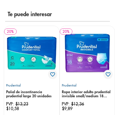
8
.
panolini
Te puede interesar
9
.
pediasure
10
.
desodorante
20
%
20
%
Prudential
Prudential
Pañal de incontinencia
Ropa interior adulto prudential
prudential large 20 unidades
invisible small/medium 18
unidades
PVP:
$
13
,
23
PVP:
$
12
,
36
$
10
,
58
$
9
,
89