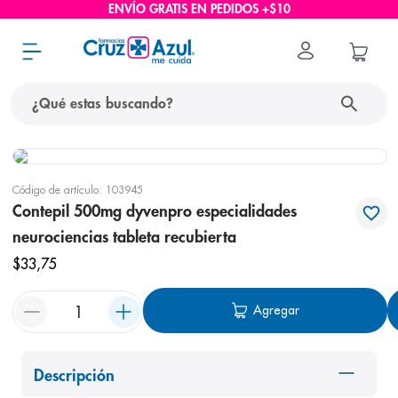
ENVÍO GRATIS EN PEDIDOS +$10
¿Qué estas buscando?
términos más buscados
Código de artículo
:
103945
1
.
protector solar
Contepil 500mg dyvenpro especialidades
2
.
pañales
neurociencias tableta recubierta
3
.
eucerin
$
33
,
75
4
.
cerave
Agregar
5
.
nivea
6
.
shampoo
Descripción
7
.
bioderma