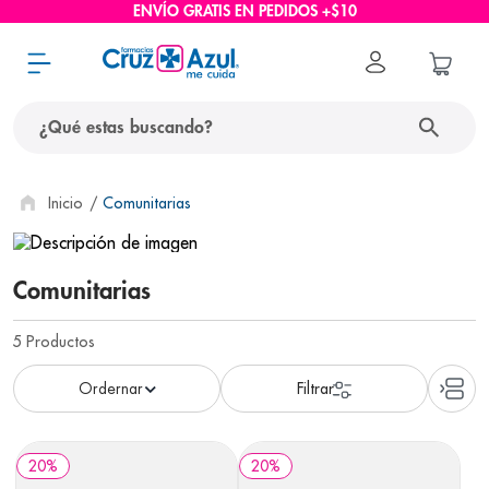
ENVÍO GRATIS EN PEDIDOS +$10
¿Qué estas buscando?
términos más buscados
Comunitarias
1
.
protector solar
2
.
pañales
Comunitarias
3
.
eucerin
5
Productos
4
.
cerave
5
.
nivea
6
.
shampoo
20
%
20
%
7
.
bioderma