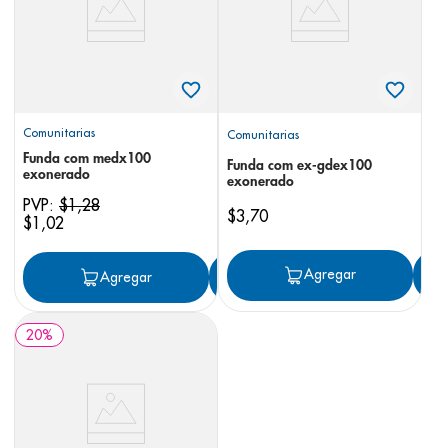
Comunitarias
Comunitarias
Funda com medx100
Funda com ex-gdex100
exonerado
exonerado
PVP:
$
1
,
28
$
3
,
70
$
1
,
02
Agregar
Agregar
Agregar
20
%