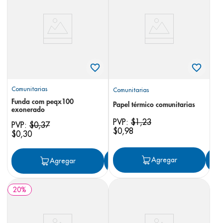
8
.
pediasure
9
.
panolini
10
.
prueba embarazo
Comunitarias
Comunitarias
Funda com peqx100
Papel térmico comunitarias
exonerado
PVP:
$
1
,
23
PVP:
$
0
,
37
$
0
,
98
$
0
,
30
Agregar
Agregar
Agregar
20
%