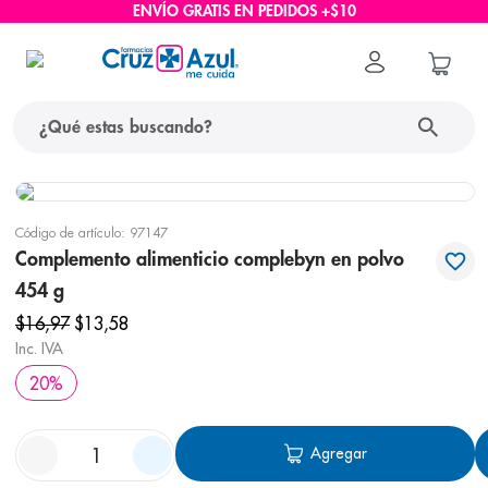
ENVÍO GRATIS EN PEDIDOS +$10
¿Qué estas buscando?
términos más buscados
Código de artículo
:
97147
1
.
protector solar
Complemento alimenticio complebyn en polvo
2
.
pañales
454 g
3
.
eucerin
$
16
,
97
$
13
,
58
Inc. IVA
4
.
cerave
20
%
5
.
nivea
6
.
bioderma
Agregar
7
.
shampoo