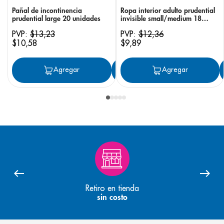
Pañal de incontinencia
Ropa interior adulto prudential
prudential large 20 unidades
invisible small/medium 18
unidades
PVP:
$
13
,
23
PVP:
$
12
,
36
$
10
,
58
$
9
,
89
Agregar
Agregar
Agregar
Retiro en tienda
sin costo