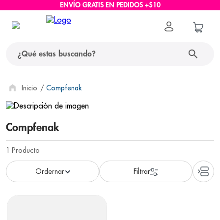
ENVÍO GRATIS EN PEDIDOS +$10
¿Qué estas buscando?
términos más buscados
Compfenak
1
.
protector solar
Compfenak
2
.
pañales
3
.
eucerin
1
Producto
4
.
cerave
5
.
nivea
6
.
shampoo
7
.
bioderma