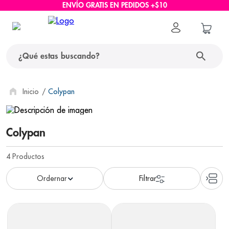
ENVÍO GRATIS EN PEDIDOS +$10
¿Qué estas buscando?
términos más buscados
Colypan
1
.
protector solar
Colypan
2
.
pañales
3
.
eucerin
4
Productos
4
.
cerave
5
.
nivea
6
.
bioderma
7
.
shampoo