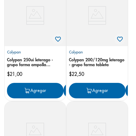
8
.
pediasure
9
.
panolini
10
.
prueba embarazo
Colypan
Colypan
Colypan 250ui leterago -
Colypan 200/120mg leterago
grupo farma ampolla
- grupo farma tableta
inyectable
$
21
,
00
$
22
,
50
Agregar
Agregar
Agregar