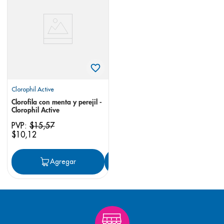
8
.
panolini
9
.
pediasure
10
.
desodorante
Clorophil Active
Clorofila con menta y perejil -
Clorophil Active
PVP:
$
15
,
57
$
10
,
12
Agregar
Agregar