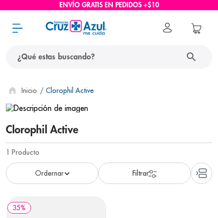
ENVÍO GRATIS EN PEDIDOS +$10
¿Qué estas buscando?
términos más buscados
Clorophil Active
1
.
protector solar
2
.
pañales
Clorophil Active
3
.
eucerin
1
Producto
4
.
cerave
5
.
nivea
6
.
shampoo
35
%
7
.
bioderma