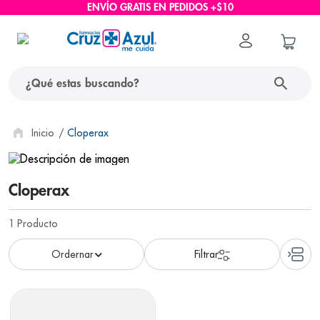
ENVÍO GRATIS EN PEDIDOS +$10
¿Qué estas buscando?
términos más buscados
Cloperax
1
.
protector solar
2
.
pañales
Cloperax
3
.
eucerin
1
Producto
4
.
cerave
5
.
nivea
6
.
bioderma
7
.
shampoo