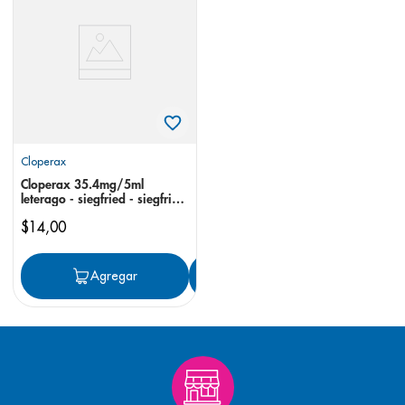
8
.
pediasure
9
.
panolini
10
.
prueba embarazo
Cloperax
Cloperax 35.4mg/5ml
leterago - siegfried - siegfried
suspensión
$
14
,
00
Agregar
Agregar