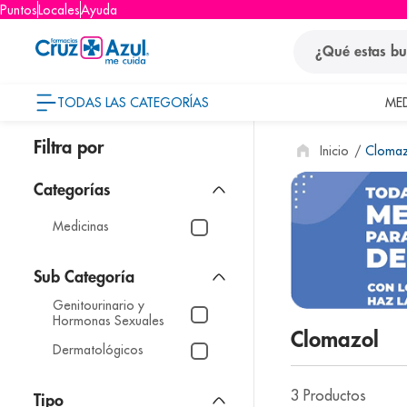
Puntos
Locales
Ayuda
¿Qué estas busca
TODAS LAS CATEGORÍAS
ME
términos
Clomaz
1
.
protector so
2
.
pañales
3
.
eucerin
Medicinas
4
.
cerave
5
.
nivea
Genitourinario y
6
.
shampoo
Hormonas Sexuales
Clomazol
7
.
bioderma
Dermatológicos
8
.
pediasure
3
Productos
Tipo