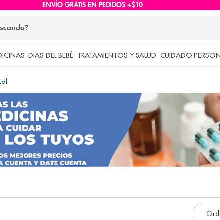
ENVÍO GRATIS EN PEDIDOS +$10
ndo?
DICINAS
DÍAS DEL BEBÉ
TRATAMIENTOS Y SALUD
CUIDADO PERSON
 más buscados
ol
lar