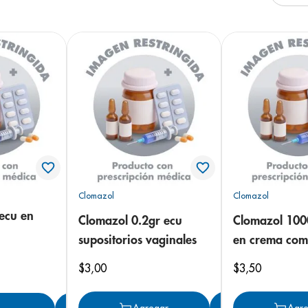
arazo
Clomazol
Clomazol
ecu en
Clomazol 0.2gr ecu
Clomazol 100
supositorios vaginales
en crema com
$
3
,
00
$
3
,
50