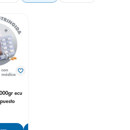
000gr ecu
puesto