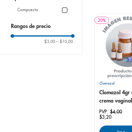
9
.
panolini
Compuesto
10
.
prueba emb
20
%
Rangos de precio
$3,00
–
$10,00
Clomazol
Clomazol 4gr 
crema vaginal
PVP:
$
4
,
00
$
3
,
20