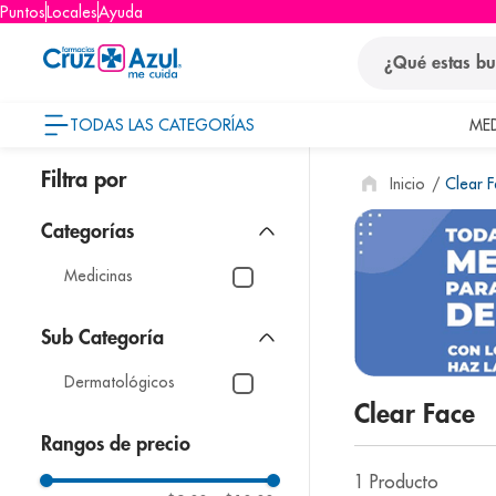
Puntos
Locales
Ayuda
¿Qué estas busca
TODAS LAS CATEGORÍAS
ME
términos
Clear 
1
.
protector so
2
.
pañales
3
.
eucerin
Medicinas
4
.
cerave
5
.
nivea
Dermatológicos
6
.
bioderma
Clear Face
7
.
shampoo
Rangos de precio
8
.
desodorant
1
Producto