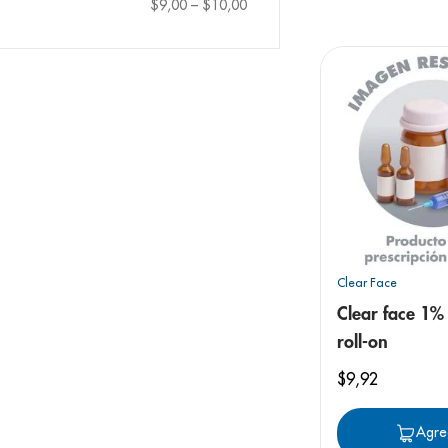
9
.
pediasure
$9,00
–
$10,00
10
.
panolini
Clear Face
Clear face 1%
roll-on
$
9
,
92
Agre