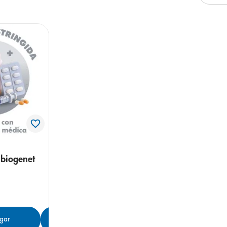
 biogenet
gar
Agregar