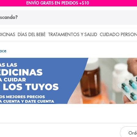
ENVÍO GRATIS EN PEDIDOS +$10
ndo?
DICINAS
DÍAS DEL BEBÉ
TRATAMIENTOS Y SALUD
CUIDADO PERSON
 más buscados
Face
lar
e