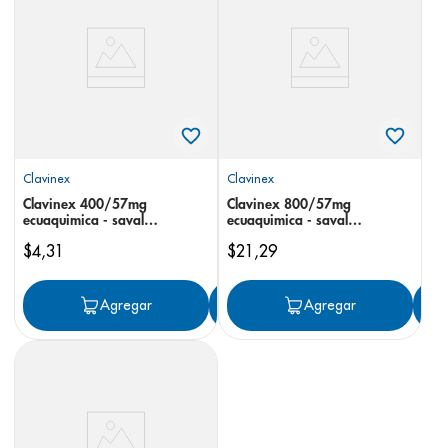
8
.
pediasure
9
.
panolini
10
.
prueba embarazo
Clavinex
Clavinex
Clavinex 400/57mg
Clavinex 800/57mg
ecuaquimica - saval
ecuaquimica - saval
suspensión duo
suspensión
$
4
,
31
$
21
,
29
Agregar
Agregar
Agregar