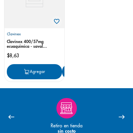
Clavinex
Clavinex 400/57mg
ecuaquimica - saval
suspensión
$
8
,
63
Agregar
Agregar
Retiro en tienda
sin costo