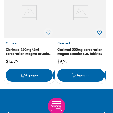
8
.
pediasure
9
.
panolini
10
.
prueba embarazo
Clarimed
Clarimed
Clarimed 250mg/5ml
Clarimed 500mg corporacion
corporacion magma ecuador
magma ecuador s.a. tabletas
s.a. suspensión
$
14
,
72
$
9
,
22
Agregar
Agregar
Agregar