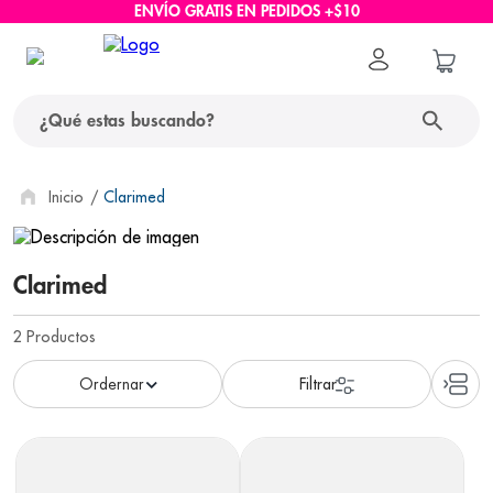
ENVÍO GRATIS EN PEDIDOS +$10
¿Qué estas buscando?
términos más buscados
Clarimed
1
.
protector solar
Clarimed
2
.
pañales
3
.
eucerin
2
Productos
4
.
cerave
5
.
nivea
6
.
shampoo
7
.
bioderma