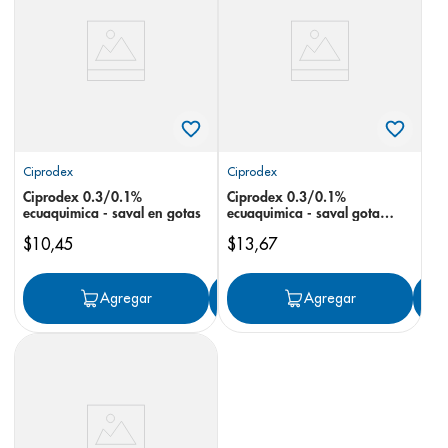
8
.
pediasure
9
.
panolini
10
.
prueba embarazo
Ciprodex
Ciprodex
Ciprodex 0.3/0.1%
Ciprodex 0.3/0.1%
ecuaquimica - saval en gotas
ecuaquimica - saval gota
oftálmica
$
10
,
45
$
13
,
67
Agregar
Agregar
Agregar