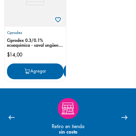
Ciprodex
Ciprodex 0.3/0.1%
ecuaquimica - saval ungüento
oftálmico
$
14
,
00
Agregar
Agregar
Retiro en tienda
sin costo