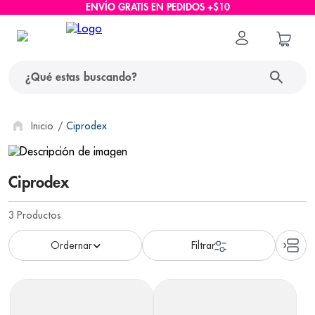
ENVÍO GRATIS EN PEDIDOS +$10
¿Qué estas buscando?
términos más buscados
Ciprodex
1
.
protector solar
Ciprodex
2
.
pañales
3
.
eucerin
3
Productos
4
.
cerave
5
.
nivea
6
.
shampoo
7
.
bioderma