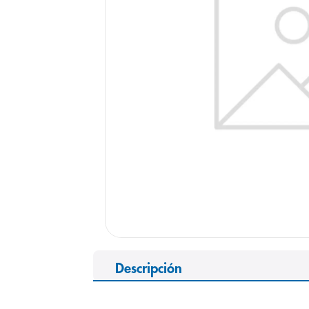
9
.
pediasure
10
.
desodorant
Descripción