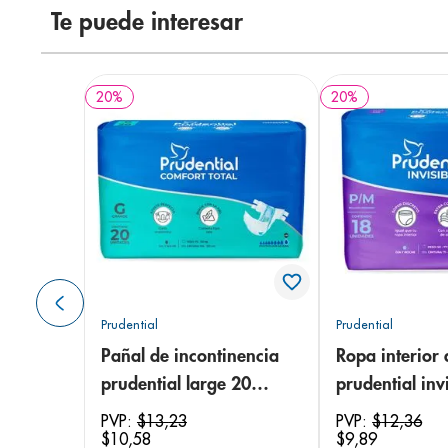
Te puede interesar
20
%
20
%
Prudential
Prudential
Pañal de incontinencia
Ropa interior 
prudential large 20
prudential invi
unidades
small/medium
PVP:
$
13
,
23
PVP:
$
12
,
36
$
10
,
58
$
9
,
89
unidades