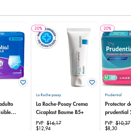
20
%
20
%
La Roche-posay
Prudential
adulto
La Roche-Posay Crema
Protector 
sible
Cicaplast Baume B5+
prudential
 18
PVP:
$
16
,
17
PVP:
$
10
,
37
$
12
,
94
$
8
,
30