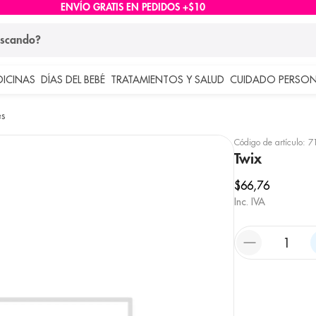
ENVÍO GRATIS EN PEDIDOS +$10
ndo?
DICINAS
DÍAS DEL BEBÉ
TRATAMIENTOS Y SALUD
CUIDADO PERSON
 más buscados
es
lar
Código de artículo
:
7
Twix
$
66
,
76
Inc. IVA