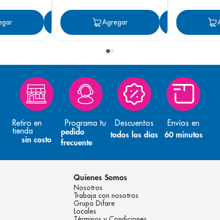
egar
Agregar
Agregar
Agreg
Retiro en
Programa tu
Descuentos
Envíos en
tienda
pedido
todos los días
60 minutos
sin costo
frecuente
Quienes Somos
Nosotros
Trabaja con nosotros
Grupo Difare
Locales
Términos y Condiciones