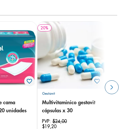
20
%
Gestavit
de cama
Multivitaminico gestavit
 20 unidades
cápsulas x 30
PVP:
$
24
,
00
$
19
,
20