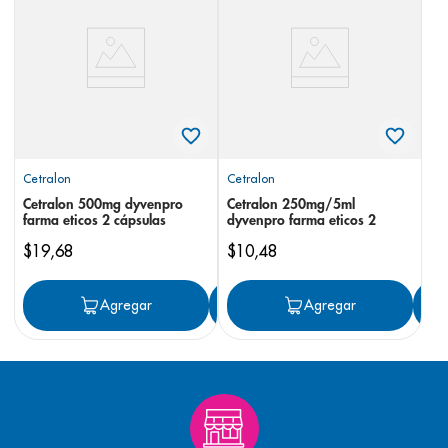
8
.
panolini
9
.
pediasure
10
.
desodorante
Cetralon
Cetralon
Cetralon 500mg dyvenpro
Cetralon 250mg/5ml
farma eticos 2 cápsulas
dyvenpro farma eticos 2
$
19
,
68
$
10
,
48
Agregar
Agregar
Agregar