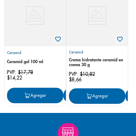
8
.
panolini
9
.
pediasure
10
.
desodorante
Ceramid
Ceramid
Crema hidratante ceramid en
Ceramid gel 100 ml
crema 30 g
PVP:
$
17
,
78
PVP:
$
10
,
82
$
14
,
22
$
8
,
66
Agregar
Agregar
Agregar