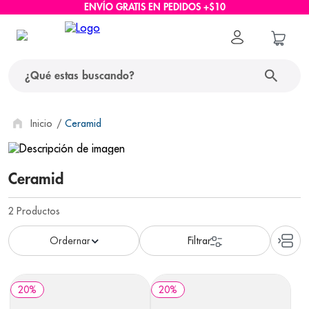
ENVÍO GRATIS EN PEDIDOS +$10
¿Qué estas buscando?
términos más buscados
Ceramid
1
.
protector solar
Ceramid
2
.
pañales
3
.
eucerin
2
Productos
4
.
cerave
5
.
nivea
6
.
shampoo
20
%
20
%
7
.
bioderma