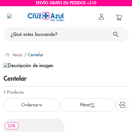
ENVÍO GRATIS EN PEDIDOS +$10
¿Qué estas buscando?
términos más buscados
Centelar
1
.
protector solar
2
.
pañales
Centelar
3
.
eucerin
1
Producto
4
.
cerave
5
.
nivea
6
.
bioderma
20
%
7
.
shampoo