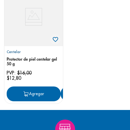
8
.
desodorante
9
.
pediasure
10
.
panolini
Centelar
Protector de piel centelar gel
50 g
PVP:
$
16
,
00
$
12
,
80
Agregar
Agregar