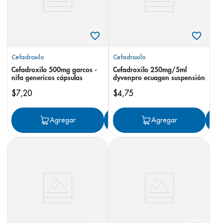
Cefadroxilo
Cefadroxilo
Cefadroxilo 500mg garcos -
Cefadroxilo 250mg/5ml
nifa genericos cápsulas
dyvenpro ecuagen suspensión
$
7
,
20
$
4
,
75
Agregar
Agregar
Agregar