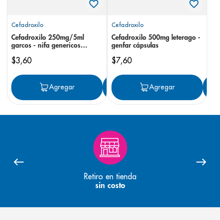
Cefadroxilo
Cefadroxilo
Cefadroxilo 250mg/5ml
Cefadroxilo 500mg leterago -
garcos - nifa genericos
genfar cápsulas
suspensión
$
3
,
60
$
7
,
60
Agregar
Agregar
Agregar
Retiro en tienda
sin costo