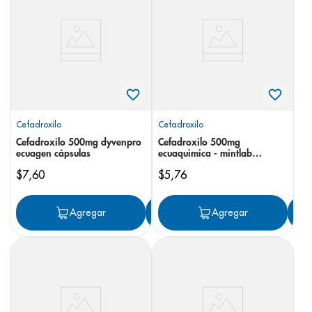
8
.
desodorante
9
.
pediasure
10
.
panolini
Cefadroxilo
Cefadroxilo
Cefadroxilo 500mg dyvenpro
Cefadroxilo 500mg
ecuagen cápsulas
ecuaquimica - mintlab
cápsulas
$
7
,
60
$
5
,
76
Agregar
Agregar
Agregar