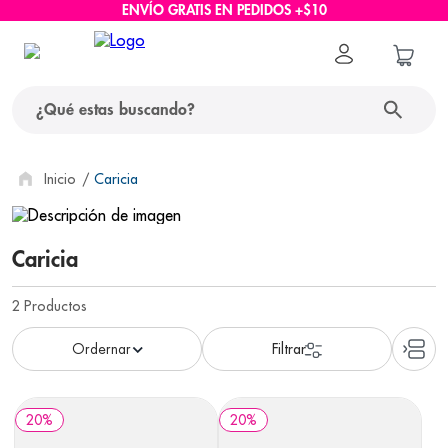
ENVÍO GRATIS EN PEDIDOS +$10
¿Qué estas buscando?
términos más buscados
Caricia
1
.
protector solar
Caricia
2
.
pañales
3
.
eucerin
2
Productos
4
.
cerave
5
.
nivea
6
.
bioderma
20
%
20
%
7
.
shampoo