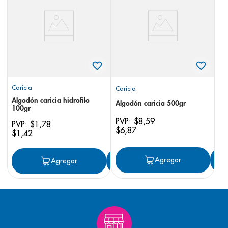
8
.
pediasure
9
.
panolini
10
.
prueba embarazo
Caricia
Caricia
Algodón caricia hidrofilo
Algodón caricia 500gr
100gr
PVP:
$
8
,
59
PVP:
$
1
,
78
$
6
,
87
$
1
,
42
Agregar
Agregar
Agregar