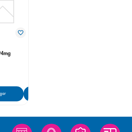
e
94mg
gar
Agregar