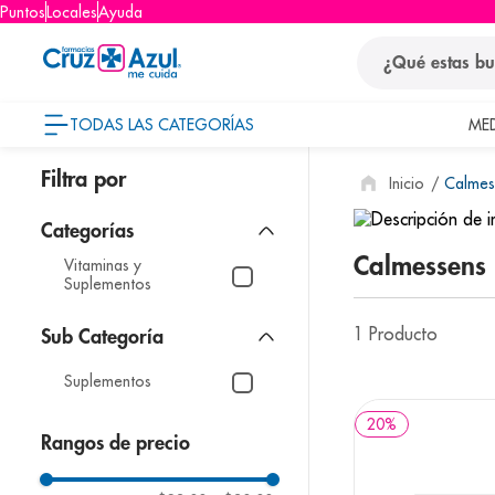
Puntos
Locales
Ayuda
¿Qué estas busca
TODAS LAS CATEGORÍAS
ME
términos
Calmes
1
.
protector so
2
.
pañales
Calmessens
Vitaminas y
3
.
eucerin
Suplementos
4
.
cerave
1
Producto
5
.
nivea
Suplementos
6
.
shampoo
7
.
bioderma
20
%
Rangos de precio
8
.
panolini