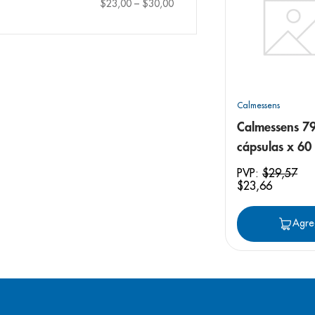
9
.
pediasure
$23,00
–
$30,00
10
.
desodorant
Calmessens
Calmessens 7
cápsulas x 60
PVP:
$
29
,
57
$
23
,
66
Agre