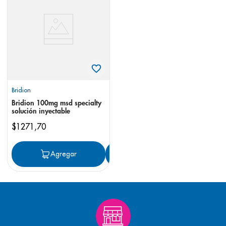
8
.
panolini
9
.
pediasure
10
.
desodorante
Bridion
Bridion 100mg msd specialty
solución inyectable
$
1271
,
70
Agregar
Agregar