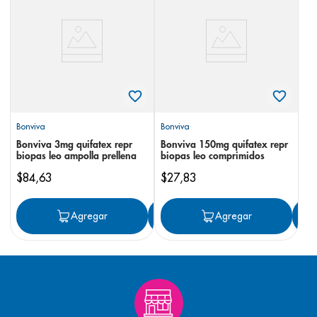
8
.
panolini
9
.
pediasure
10
.
desodorante
Bonviva
Bonviva
Bonviva 3mg quifatex repr
Bonviva 150mg quifatex repr
biopas leo ampolla prellena
biopas leo comprimidos
$
84
,
63
$
27
,
83
Agregar
Agregar
Agregar