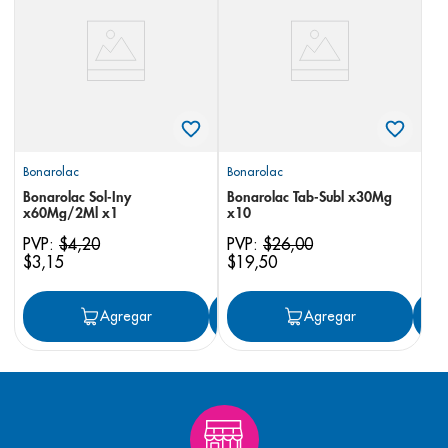
8
.
panolini
9
.
pediasure
10
.
desodorante
Bonarolac
Bonarolac
Bonarolac Sol-Iny
Bonarolac Tab-Subl x30Mg
x60Mg/2Ml x1
x10
PVP:
$
4
,
20
PVP:
$
26
,
00
$
3
,
15
$
19
,
50
Agregar
Agregar
Agregar