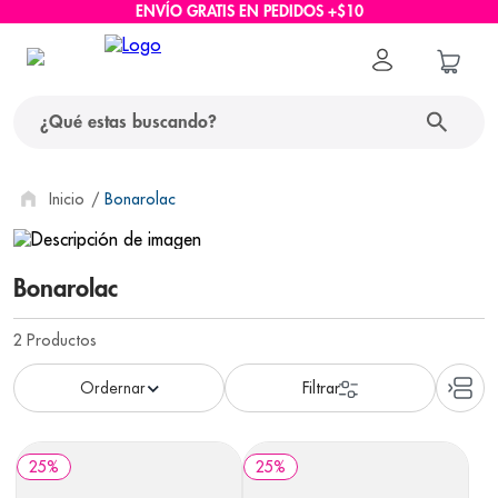
ENVÍO GRATIS EN PEDIDOS +$10
¿Qué estas buscando?
términos más buscados
Bonarolac
1
.
protector solar
Bonarolac
2
.
pañales
3
.
eucerin
2
Productos
4
.
cerave
5
.
nivea
6
.
shampoo
25
%
25
%
7
.
bioderma