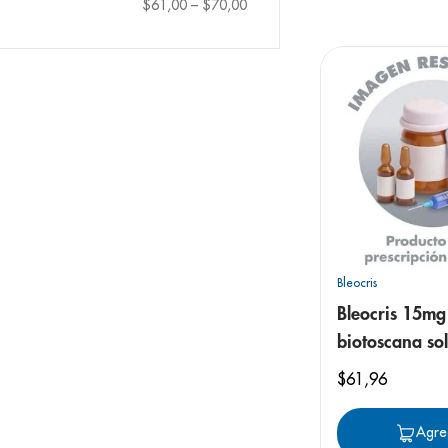
9
.
pediasure
$61,00
–
$70,00
10
.
desodorant
Bleocris
Bleocris 15mg 
biotoscana so
inyectable
$
61
,
96
Agre