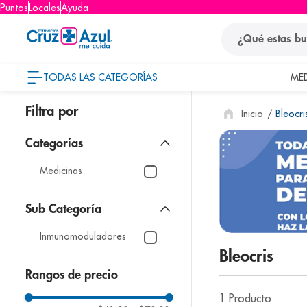
Puntos
Locales
Ayuda
¿Qué estas busca
TODAS LAS CATEGORÍAS
ME
términos
Bleocri
1
.
protector so
2
.
pañales
3
.
eucerin
Medicinas
4
.
cerave
5
.
nivea
Inmunomoduladores
6
.
shampoo
Bleocris
7
.
bioderma
Rangos de precio
8
.
panolini
1
Producto