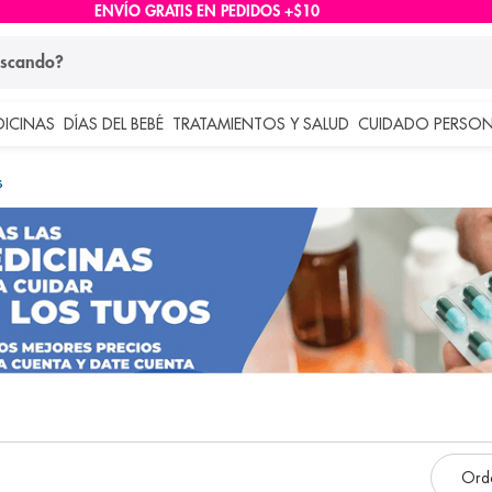
ENVÍO GRATIS EN PEDIDOS +$10
ndo?
DICINAS
DÍAS DEL BEBÉ
TRATAMIENTOS Y SALUD
CUIDADO PERSON
 más buscados
s
lar