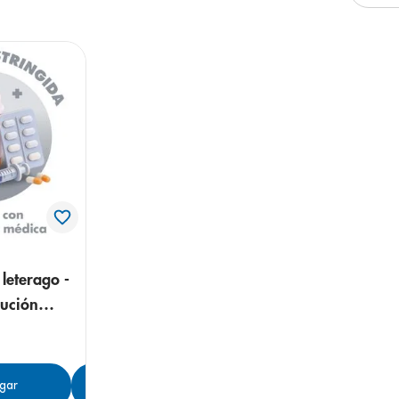
e
leterago -
lución
gar
Agregar