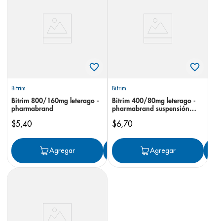
8
.
panolini
9
.
pediasure
10
.
desodorante
Bitrim
Bitrim
Bitrim 800/160mg leterago -
Bitrim 400/80mg leterago -
pharmabrand
pharmabrand suspensión
forte
$
5
,
40
$
6
,
70
Agregar
Agregar
Agregar