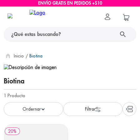
ENVÍO GRATIS EN PEDIDOS +$10
¿Qué estas buscando?
términos más buscados
Biotina
1
.
protector solar
Biotina
2
.
pañales
3
.
eucerin
1
Producto
4
.
cerave
5
.
nivea
6
.
shampoo
20
%
7
.
bioderma