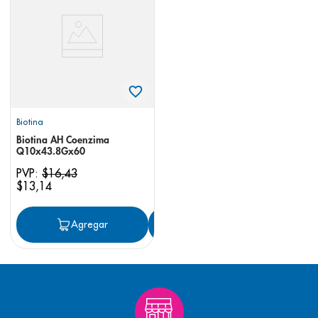
8
.
pediasure
9
.
panolini
10
.
prueba embarazo
Biotina
Biotina AH Coenzima
Q10x43.8Gx60
PVP:
$
16
,
43
$
13
,
14
Agregar
Agregar