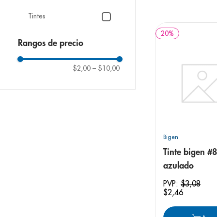
9
.
pediasure
Tintes
10
.
desodorant
20
%
Rangos de precio
$2,00
–
$10,00
Bigen
Tinte bigen #
azulado
PVP:
$
3
,
08
$
2
,
46