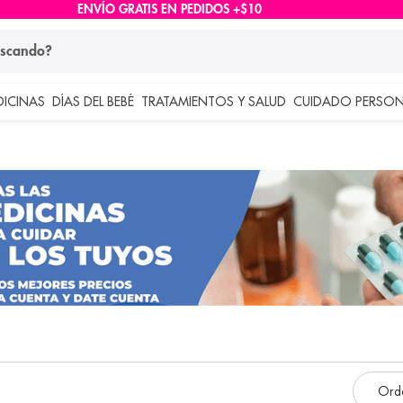
ENVÍO GRATIS EN PEDIDOS +$10
ndo?
DICINAS
DÍAS DEL BEBÉ
TRATAMIENTOS Y SALUD
CUIDADO PERSON
 más buscados
lar