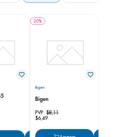
20
%
Bigen
45
Bigen
PVP:
$
8
,
11
$
6
,
49
Agregar
Agregar