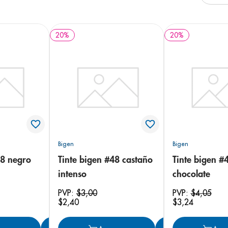
e
20
%
20
%
Bigen
Bigen
88 negro
Tinte bigen #48 castaño
Tinte bigen #
intenso
chocolate
PVP:
$
3
,
00
PVP:
$
4
,
05
$
2
,
40
$
3
,
24