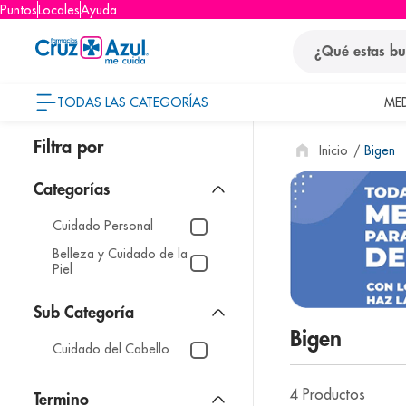
Puntos
Locales
Ayuda
¿Qué estas busca
TODAS LAS CATEGORÍAS
ME
términos
Bigen
1
.
protector so
2
.
pañales
3
.
eucerin
Cuidado Personal
4
.
cerave
Belleza y Cuidado de la
Piel
5
.
nivea
6
.
shampoo
Bigen
7
.
bioderma
Cuidado del Cabello
8
.
panolini
4
Productos