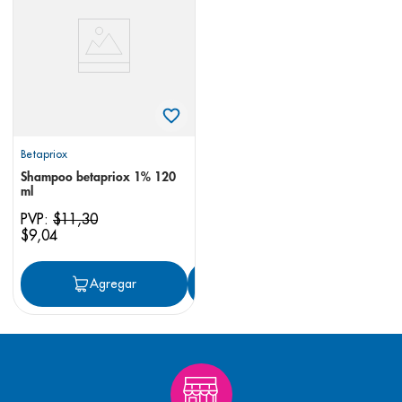
8
.
pediasure
9
.
panolini
10
.
prueba embarazo
Betapriox
Shampoo betapriox 1% 120
ml
PVP:
$
11
,
30
$
9
,
04
Agregar
Agregar