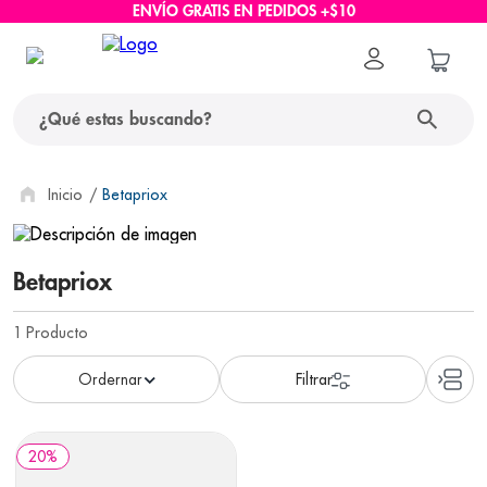
ENVÍO GRATIS EN PEDIDOS +$10
¿Qué estas buscando?
términos más buscados
Betapriox
1
.
protector solar
Betapriox
2
.
pañales
3
.
eucerin
1
Producto
4
.
cerave
5
.
nivea
6
.
shampoo
20
%
7
.
bioderma